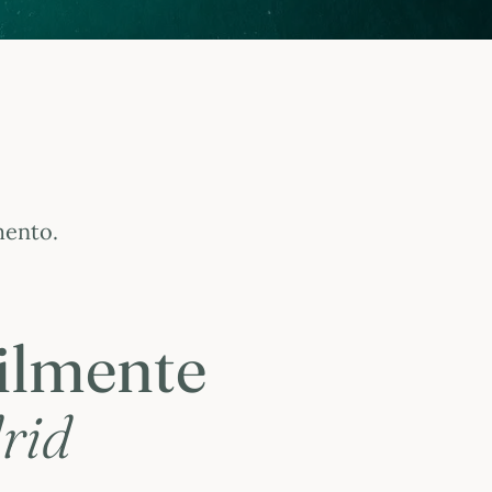
mento.
cilmente
rid