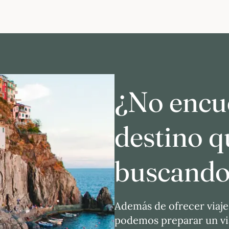
¿No encue
destino q
buscando
Además de ofrecer viaje
podemos preparar un via