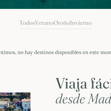
Todos
Verano
Otoño
Invierno
ntimos, no hay destinos disponibles en este mo
Viaja fá
desde Mad