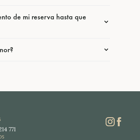
ento de mi reserva hasta que
enor?
S
214 771
OS