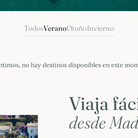
Todos
Verano
Otoño
Invierno
ntimos, no hay destinos disponibles en este mo
Viaja fá
desde Mad