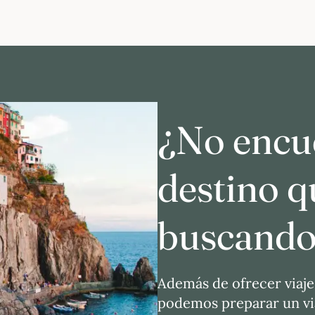
¿No encue
destino q
buscando
Además de ofrecer viaje
podemos preparar un via