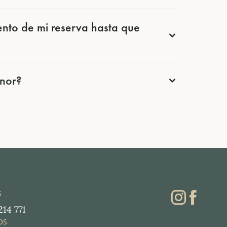
ento de mi reserva hasta que
enor?
S
214 771
OS