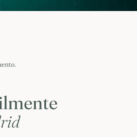
mento.
cilmente
rid